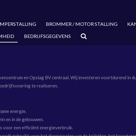
MPERSTALLING
BROMMER / MOTOR STALLING
KAN
MHEID
BEDRIJFSGEGEVENS
vencentrum en Opslag BV centraal.
Wij investeren voortdurend in d
edrijfsvoering te realiseren.
zame energie.
ein en in de gebouwen.
s
voor een efficiënt energieverbruik.
 wordt gebruikt voor het doorspoelen van de toiletten, het bewater