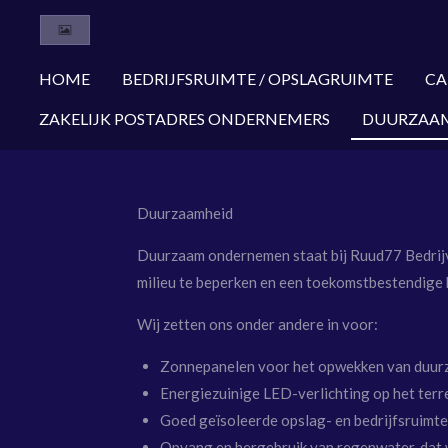
Ga
direct
naar
HOME
BEDRIJFSRUIMTE / OPSLAGRUIMTE
CA
de
ZAKELIJK POSTADRES ONDERNEMERS
DUURZAA
hoofdinhoud
Duurzaamheid
Duurzaam ondernemen staat bij Ruud77 Bedrij
milieu te beperken en een toekomstbestendige b
Wij zetten ons onder andere in voor:
Zonnepanelen
voor het opwekken van duur
Energiezuinige LED-verlichting
op het terr
Goed geïsoleerde opslag- en bedrijfsruimte
Opvang en hergebruik van regenwater
, dat