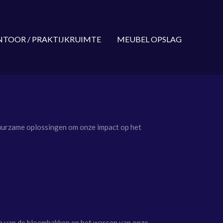
TOOR / PRAKTIJKRUIMTE
MEUBEL OPSLAG
uurzame oplossingen om onze impact op het
en van de bloembakken en het wassen van onze